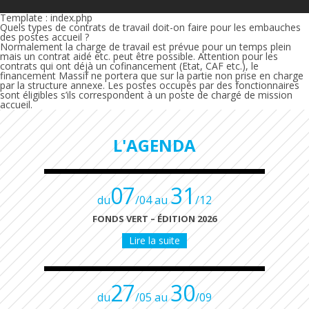
Template : index.php
Quels types de contrats de travail doit-on faire pour les embauches
des postes accueil ?
Normalement la charge de travail est prévue pour un temps plein
mais un contrat aidé etc. peut être possible. Attention pour les
contrats qui ont déjà un cofinancement (Etat, CAF etc.), le
financement Massif ne portera que sur la partie non prise en charge
par la structure annexe. Les postes occupés par des fonctionnaires
sont éligibles s’ils correspondent à un poste de chargé de mission
accueil.
L'AGENDA
07
31
du
/04 au
/12
FONDS VERT – ÉDITION 2026
Lire la suite
27
30
du
/05 au
/09