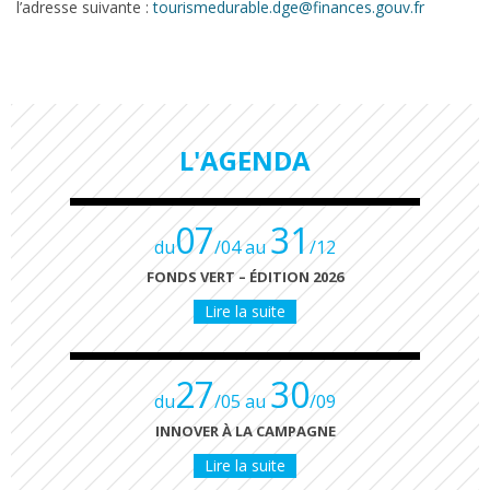
l’adresse suivante :
tourismedurable.dge@finances.gouv.fr
L'AGENDA
07
31
du
/04 au
/12
FONDS VERT – ÉDITION 2026
Lire la suite
27
30
du
/05 au
/09
INNOVER À LA CAMPAGNE
Lire la suite