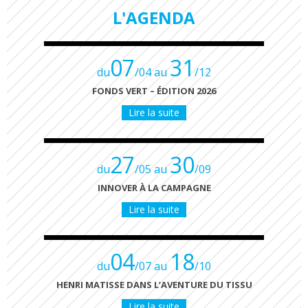
L'AGENDA
07
31
du
/04 au
/12
FONDS VERT – ÉDITION 2026
Lire la suite
27
30
du
/05 au
/09
INNOVER À LA CAMPAGNE
Lire la suite
04
18
du
/07 au
/10
HENRI MATISSE DANS L’AVENTURE DU TISSU
Lire la suite