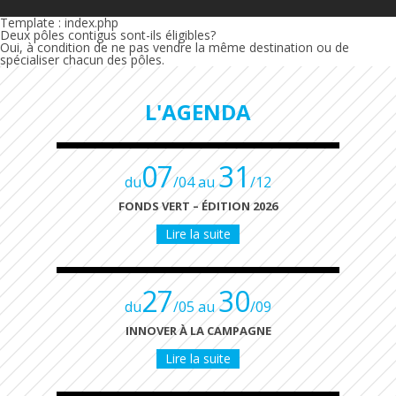
Template : index.php
Deux pôles contigus sont-ils éligibles?
Oui, à condition de ne pas vendre la même destination ou de
spécialiser chacun des pôles.
L'AGENDA
07
31
du
/04 au
/12
FONDS VERT – ÉDITION 2026
Lire la suite
27
30
du
/05 au
/09
INNOVER À LA CAMPAGNE
Lire la suite