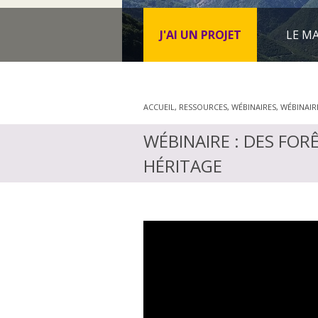
J'AI UN PROJET
LE MA
ACCUEIL
,
RESSOURCES
,
WÉBINAIRES
,
WÉBINAIR
WÉBINAIRE : DES FOR
HÉRITAGE