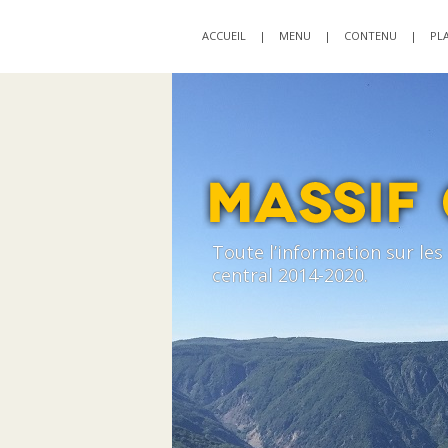
ACCUEIL
|
MENU
|
CONTENU
|
PLA
Toute l’information sur le
central 2014-2020.