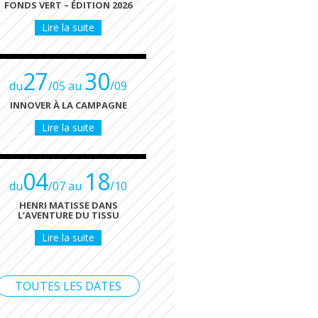
FONDS VERT – ÉDITION 2026
Lire la suite
27
30
du
/05 au
/09
INNOVER À LA CAMPAGNE
Lire la suite
04
18
du
/07 au
/10
HENRI MATISSE DANS
L’AVENTURE DU TISSU
Lire la suite
TOUTES LES DATES