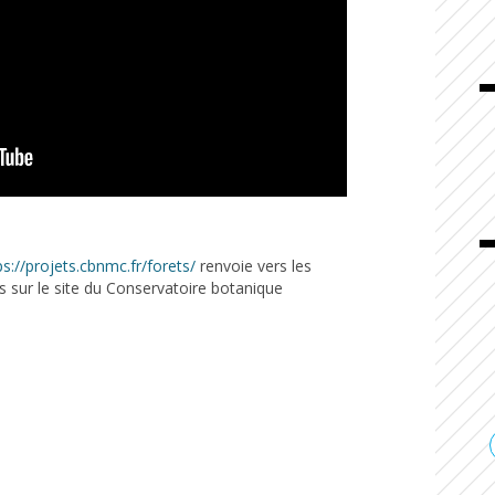
ps://projets.cbnmc.fr/forets/
renvoie vers les
és sur le site du Conservatoire botanique