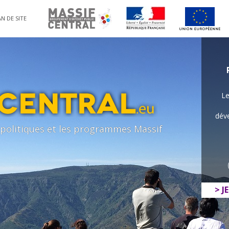
N DE SITE
Le
déve
s politiques et les programmes Massif
> J