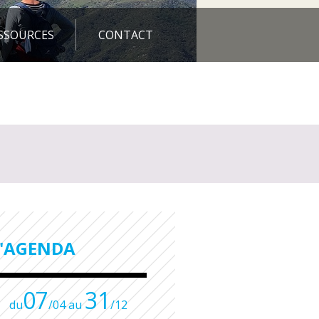
SSOURCES
CONTACT
L'AGENDA
07
31
du
/04 au
/12