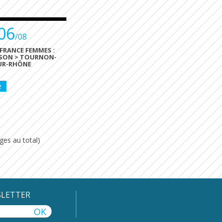
06
/08
FRANCE FEMMES :
SON > TOURNON-
UR-RHÔNE
e
ges au total)
SLETTER