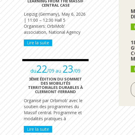
LEARNING FROM THE MASSIF
CENTRAL CASE
M
Leipzig (Germany), May 6, 2026
D
| 11:00 – 12:30 Hall 5
Organisers: OrbiMob’
association, National Agency
1
Lire la suite
G
C
M
22
23
du
/09 au
/09
3ÈME ÉDITION DU SOMMET
DES MOBILITÉS
TERRITORIALES DURABLES À
CLERMONT-FERRAND
Organisé par Orbimob’ avec le
soutien des programmes du
Massif central. Programme et
modalités pratiques à
Lire la suite