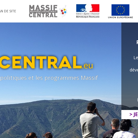
N DE SITE
Le
déve
s politiques et les programmes Massif
> J