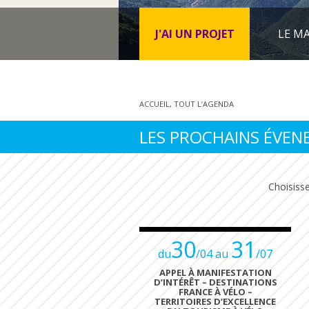
J'AI UN PROJET
LE MA
ACCUEIL
,
TOUT L’AGENDA
LES PROCHAINS ÉVE
Choisis
30
31
du
/04 au
/07
APPEL À MANIFESTATION
D’INTÉRÊT – DESTINATIONS
FRANCE À VÉLO –
TERRITOIRES D’EXCELLENCE