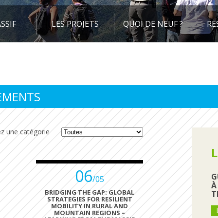
SSIF
LES PROJETS
QUOI DE NEUF ?
RE
NEMENTS
sez une catégorie
L
06
G
/05
À
BRIDGING THE GAP: GLOBAL
T
STRATEGIES FOR RESILIENT
MOBILITY IN RURAL AND
MOUNTAIN REGIONS –