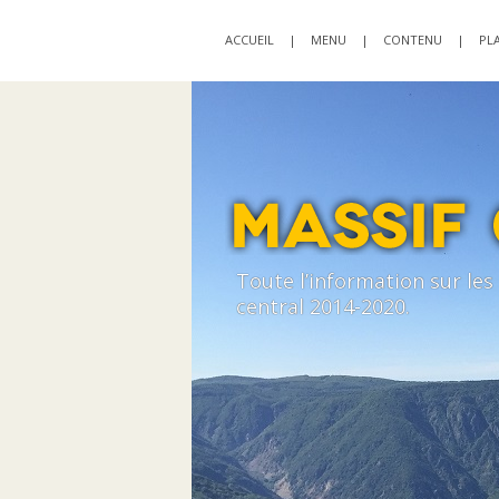
ACCUEIL
|
MENU
|
CONTENU
|
PLA
Toute l’information sur le
central 2014-2020.