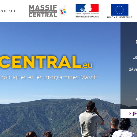
N DE SITE
Le
déve
s politiques et les programmes Massif
> J