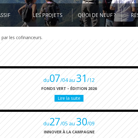
SSIF
LES PROJETS
QUOI DE NEUF ?
RE
par les cofinanceurs.
07
31
du
/04 au
/12
FONDS VERT – ÉDITION 2026
Lire la suite
27
30
du
/05 au
/09
INNOVER À LA CAMPAGNE