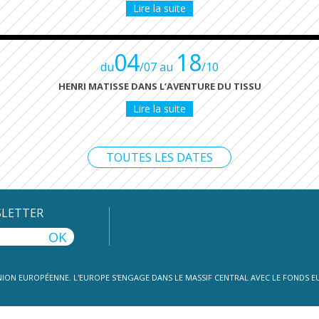
Lire la suite
04
18
du
/07 au
/10
HENRI MATISSE DANS L’AVENTURE DU TISSU
Lire la suite
TOUTES LES DATES
SLETTER
UNION EUROPÉENNE. L'EUROPE S'ENGAGE DANS LE MASSIF CENTRAL AVEC LE FONDS