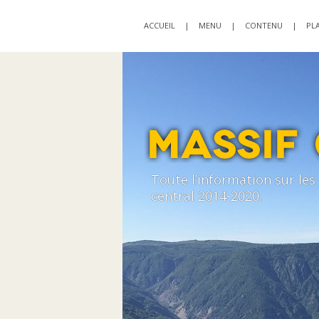
ACCUEIL
|
MENU
|
CONTENU
|
PLA
Toute l’information sur le
central 2014-2020.