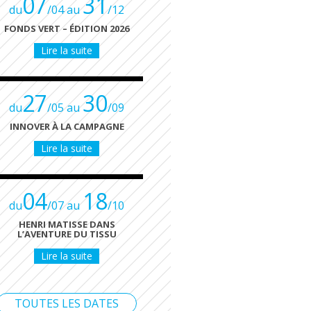
07
31
du
/04 au
/12
FONDS VERT – ÉDITION 2026
Lire la suite
27
30
du
/05 au
/09
INNOVER À LA CAMPAGNE
Lire la suite
04
18
du
/07 au
/10
HENRI MATISSE DANS
L’AVENTURE DU TISSU
Lire la suite
TOUTES LES DATES