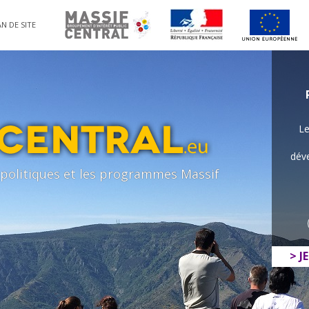
N DE SITE
Le
déve
s politiques et les programmes Massif
> J