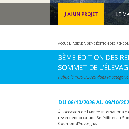
J'AI UN PROJET
LE MA
ACCUEIL
,
AGENDA
,
3ÈME ÉDITION DES RENCO
3ÈME ÉDITION DES R
SOMMET DE L’ÉLEVAG
Publié le 10/06/2026 dans la catégori
DU 06/10/2026 AU 09/10/20
À l’occasion de l’Année international
reviennent pour une 3e édition au So
Cournon-d’Auvergne.