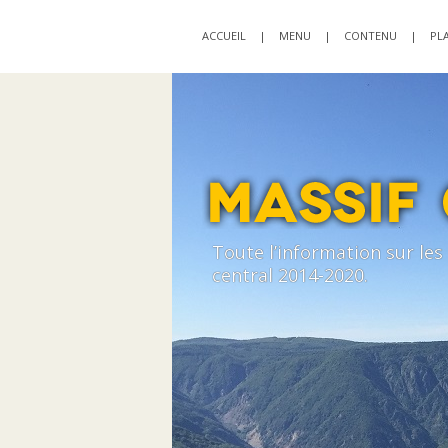
ACCUEIL
|
MENU
|
CONTENU
|
PLA
Toute l’information sur le
central 2014-2020.