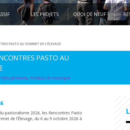
SSIF
LES PROJETS
QUOI DE NEUF ?
RE
NTRES PASTO AU SOMMET DE L’ÉLEVAGE
ENCONTRES PASTO AU
E
e
Infos générales
,
Produits de montagne
26
e du pastoralisme 2026, les Rencontres Pasto
mmet de l’Élevage, du 6 au 9 octobre 2026 à